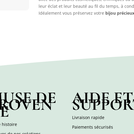
leur éclat et leur beauté au fil du temps, à con
Idéalement vous préservez votre
bijou précieu
USE DE
AIDE ET
ROVEN
SUPPOR
E
Livraison rapide
 histoire
Paiements sécurisés
ves de nos créations