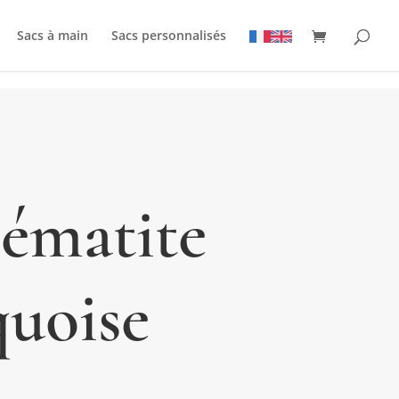
Sacs à main
Sacs personnalisés
hématite
quoise