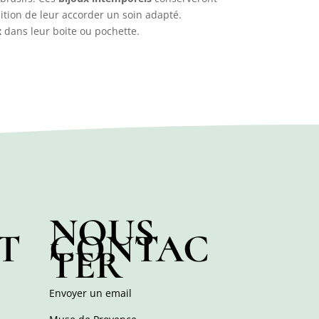
dition de leur accorder un soin adapté.
x
dans leur boite ou pochette.
NOUS
T
CONTAC
TER
Envoyer un email