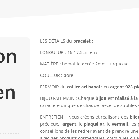
LES DÉTAILS du
bracelet :
on
LONGUEUR : 16-17,5cm env.
MATIÈRE : hématite dorée 2mm, turquoise
COULEUR : doré
en
FERMOIR du
collier artisanal
: en
argent 925
pl
BIJOU FAIT MAIN : Chaque
bijou
est
réalisé à l
caractère unique de chaque pièce, de subtiles 
ENTRETIEN :
Nous créons et réalisons des
bijo
précieux, l’
argent
, le
plaqué or,
le
vermeil
, les
conseillons de les retirer avant de prendre une
avec des produits cosmétiques, chimiques ou a