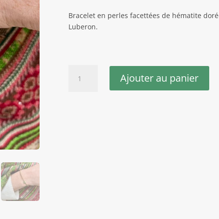
Bracelet en perles facettées de hématite doré
Luberon.
quantité
Ajouter au panier
de
Bracelet
hématite
dorée
turquoise