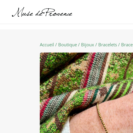
Accueil
/
Boutique
/
Bijoux
/
Bracelets
/ Brace