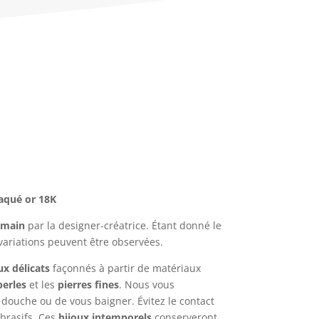
aqué or 18K
a main
par la designer-créatrice. Étant donné le
variations peuvent être observées.
ux délicats
façonnés à partir de matériaux
perles
et les
pierres fines
. Nous vous
 douche ou de vous baigner. Évitez le contact
brasifs. Ces
bijoux intemporels
conserveront