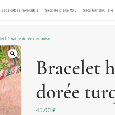
Sacs cabas réversible
Sacs de plage XXL
Sacs bandoulière
let hématite dorée turquoise
Bracelet 
dorée tur
45.00
€