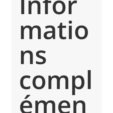
Infor
matio
ns
compl
émen