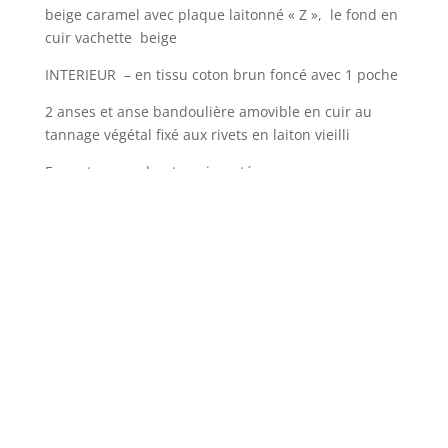
beige caramel avec plaque laitonné « Z », le fond en
cuir vachette beige
INTERIEUR – en tissu coton brun foncé avec 1 poche
2 anses et anse bandoulière amovible en cuir au
tannage végétal fixé aux rivets en laiton vieilli
Fermeture par bouton aimanté
Le sac se porte à l’épaule ou au bras ou en
bandoulière
DIMENSIONS environ L42cm P10cm H32cm