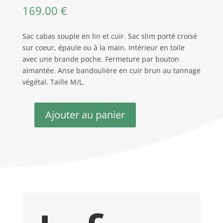
169.00
€
Sac cabas souple en lin et cuir. Sac slim porté croisé
sur coeur, épaule ou à la main. Intérieur en toile
avec une brande poche. Fermeture par bouton
aimantée. Anse bandoulière en cuir brun au tannage
végétal. Taille M/L.
Ajouter au panier
quantité
de
Sac
bandoulière
cuir
Marlene