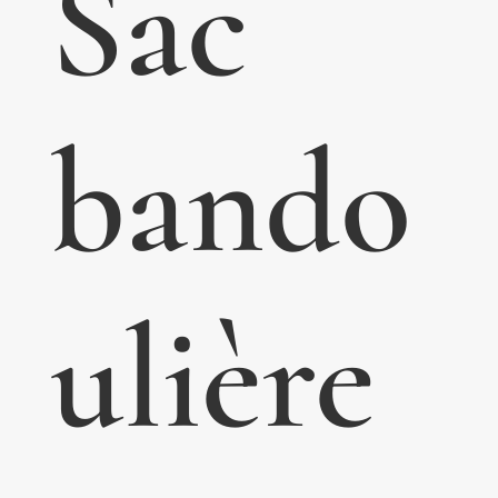
Sac
bando
ulière