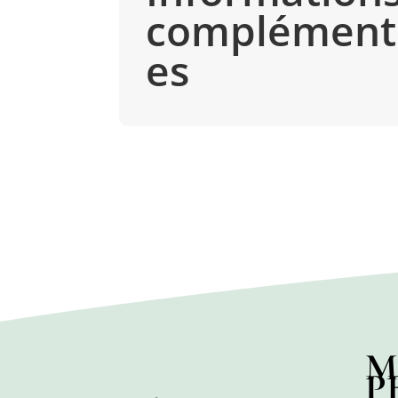
complément
es
M
P