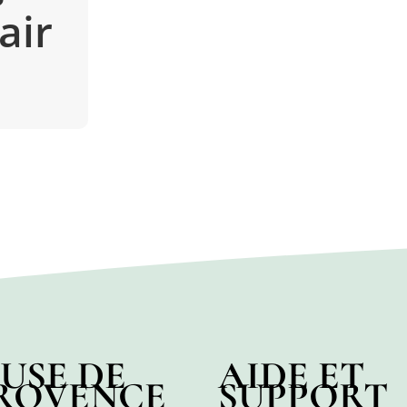
air
USE DE
AIDE ET
ROVENCE
SUPPORT