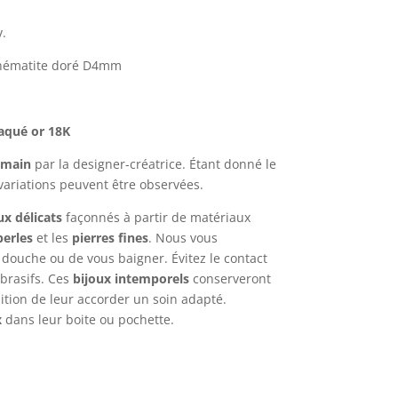
v.
t hématite doré D4mm
aqué or 18K
a main
par la designer-créatrice. Étant donné le
variations peuvent être observées.
ux délicats
façonnés à partir de matériaux
perles
et les
pierres fines
. Nous vous
 douche ou de vous baigner. Évitez le contact
brasifs. Ces
bijoux intemporels
conserveront
dition de leur accorder un soin adapté.
x
dans leur boite ou pochette.