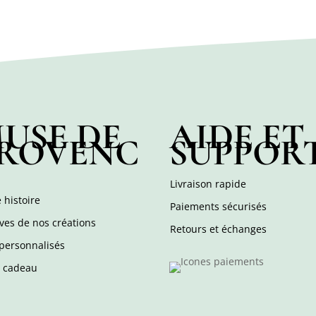
USE DE
AIDE ET
ROVENC
SUPPOR
Livraison rapide
 histoire
Paiements sécurisés
ves de nos créations
Retours et échanges
personnalisés
e cadeau