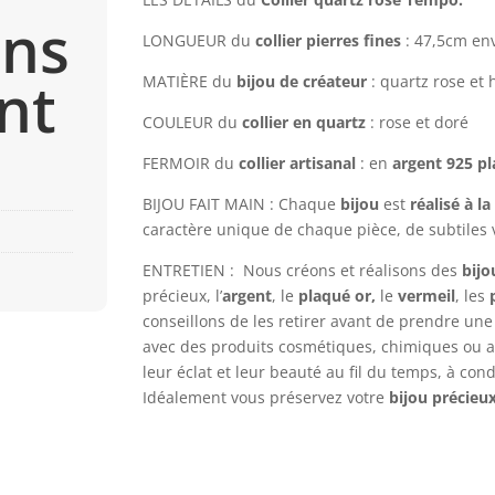
ons
LONGUEUR du
collier pierres fines
: 47,5cm en
nt
MATIÈRE du
bijou de créateur
: quartz rose e
COULEUR du
collier en quartz
: rose et doré
FERMOIR du
collier artisanal
: en
argent 925
pl
BIJOU FAIT MAIN : Chaque
bijou
est
réalisé à l
caractère unique de chaque pièce, de subtiles 
ENTRETIEN :
Nous créons et réalisons des
bijo
précieux, l’
argent
, le
plaqué or,
le
vermeil
, les
conseillons de les retirer avant de prendre une
avec des produits cosmétiques, chimiques ou a
leur éclat et leur beauté au fil du temps, à con
Idéalement vous préservez votre
bijou précieu