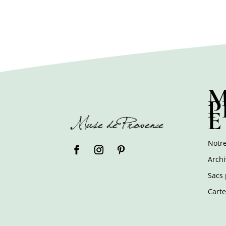
M
P
E
Notre
Archi
Sacs 
Cart