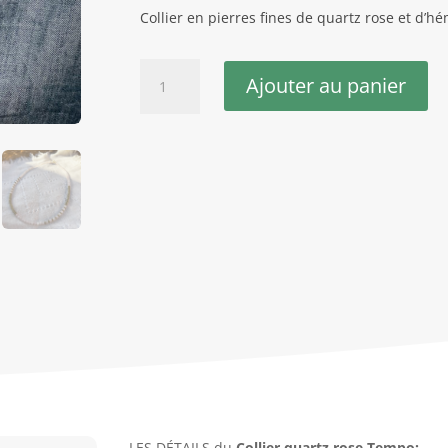
Collier en pierres fines de quartz rose et d’
quantité
Ajouter au panier
de
Collier
quartz
rose
Tempo
LES DÉTAILS du
Collier quartz rose
Tempo: