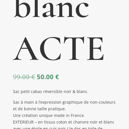
blanc
ACTE
Le
Le
99.00
€
50.00
€
prix
prix
initial
actuel
Sac petit cabas réversible noir & blanc.
était :
est :
99.00 €.
50.00 €.
Sac à main à l’expression graphique de non-couleurs
et de bonne taille pratique.
Une création unique made in France.
EXTERIEUR – en tissus coton et chanvre noir et blanc
avec une étoile en cuir noir / le dos en toile de