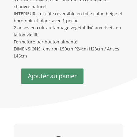
chanvre naturel
INTERIEUR – et côte réversible en toile coton beige et
bord noir et blanc avec 1 poche
2 anses en cuir au tannage végétal fixé aux rivets en
laiton vieilli
Fermeture par bouton aimanté
DIMENSIONS environ L50cm P24cm H28cm / Anses
L46cm
Ajouter au panier
quantité
de
Petit
cabas
noir
&
blanc
ACTE