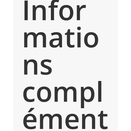
Infor
matio
ns
compl
ément