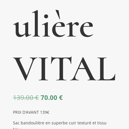
ulière
VITAL
Le
Le
139.00
€
70.00
€
prix
prix
initial
actuel
PRIX D’AVANT 139€
était :
est :
139.00 €.
70.00 €.
Sac bandoulière en superbe cuir texturé et tissu