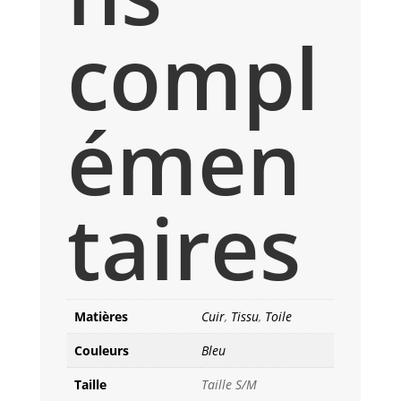
compl
émen
taires
Matières
Cuir
,
Tissu
,
Toile
Couleurs
Bleu
Taille
Taille S/M