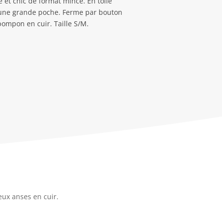
le et chic de format mince. En toile
 une grande poche. Ferme par bouton
pompon en cuir. Taille S/M.
eux anses en cuir.