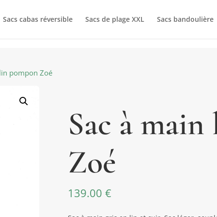
Sacs cabas réversible
Sacs de plage XXL
Sacs bandoulière
 lin pompon Zoé
Sac à main
Zoé
139.00
€