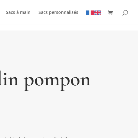
Sacs à main
Sacs personnalisés
 lin pompon