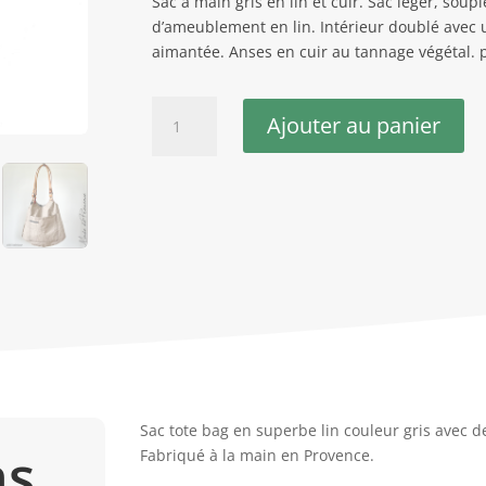
Sac à main gris en lin et cuir. Sac léger, soup
d’ameublement en lin. Intérieur doublé avec
aimantée. Anses en cuir au tannage végétal. 
quantité
Ajouter au panier
de
Sac
à
main
lin
pompon
Zoé
Sac tote bag en superbe lin couleur gris avec d
ns
Fabriqué à la main en Provence.