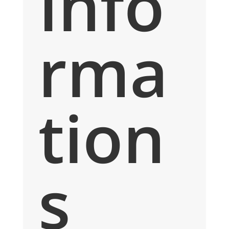
Info
rma
tion
s