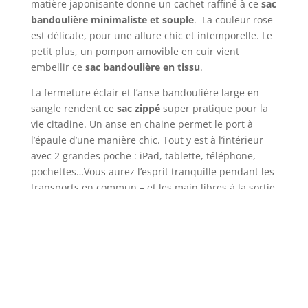
matière japonisante donne un cachet raffiné à ce
sac
bandoulière minimaliste et souple
. La couleur rose
est délicate, pour une allure chic et intemporelle. Le
petit plus, un pompon amovible en cuir vient
embellir ce
sac bandoulière en tissu
.
La fermeture éclair et l’anse bandoulière large en
sangle rendent ce
sac zippé
super pratique pour la
vie citadine. Un anse en chaine permet le port à
l’épaule d’une manière chic. Tout y est à l’intérieur
avec 2 grandes poche : iPad, tablette, téléphone,
pochettes…Vous aurez l’esprit tranquille pendant les
transports en commun – et les main libres à la sortie
de l’école grâce à ce
sac bandoulière chic
et pratique
!
L’assemblage de ce
sac bandoulière fabriqué à la
main
est effectué dans notre atelier de création en
France. Les détails soignés sont la fierté de la belle
qualité française de nos
sacs fabriqué en France
en
modèle unique.