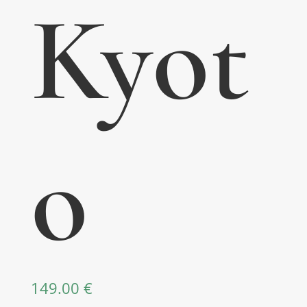
Kyot
o
149.00
€