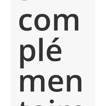
com
plé
men