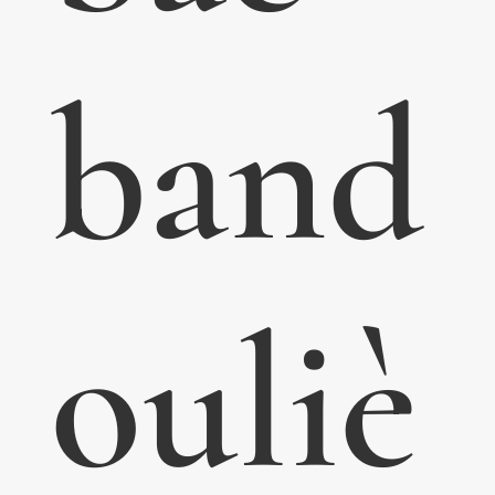
band
ouliè