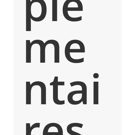
plé
me
ntai
res