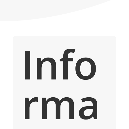
bandoulière
jean
Rebelle
Info
rma