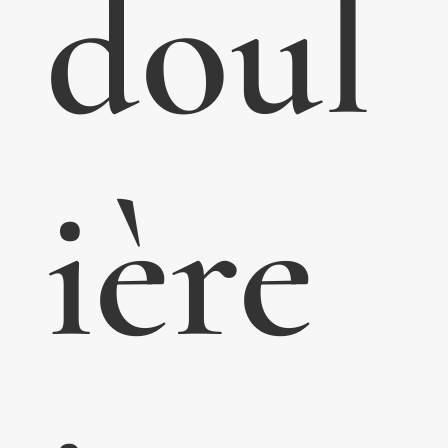
doul
ière