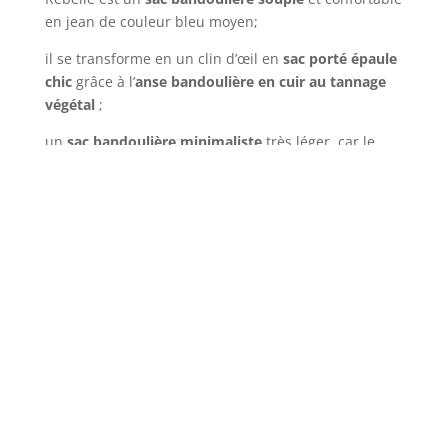
en jean de couleur bleu moyen;
il se transforme en un clin d’œil en
sac porté épaule
chic
grâce à l’
anse bandoulière en cuir au tannage
végétal
;
un
sac bandoulière minimaliste
très léger, car le
design est réduit à l’essentiel avec une
double poche
à l’intérieur du
sac chic
;
un
sac bandoulière en tissu
jean d’origine France et
super résistant au temps.
Sac bandoulière fait main en pièce unique
Chaque
sac bandoulière haut de gamme
est
fabriqué à la main dans notre atelier de Luberon en
Provence. Les
sacs uniques et originaux
de Muse de
Provence sont issu de notre
savoir-faire
à point
depuis plus de 10 ans de créations uniques. Tous les
sacs bandoulières chic
sont créés pièce par pièce,