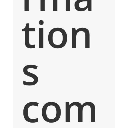
tion
s
com