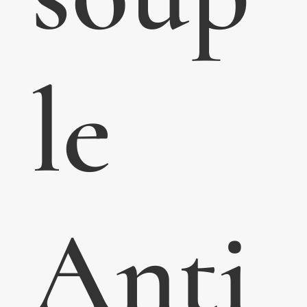
le
Anti