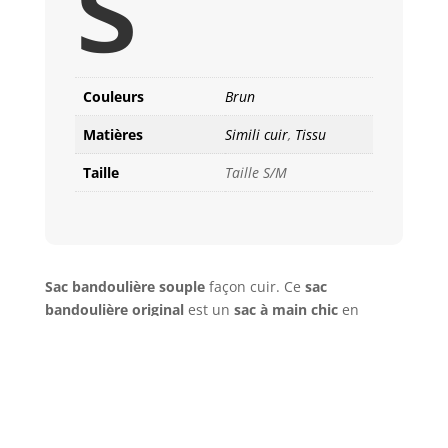
s
Couleurs
Brun
Matières
Simili cuir
,
Tissu
Taille
Taille S/M
Sac bandoulière souple
façon cuir. Ce
sac
bandoulière original
est un
sac à main chic
en
modèle unique que vous porterez dans toutes les
occasions. Il est hyper fonctionnel porté en
sac
bandoulière
minimaliste
avec l’anse croisé sur coeur
ou avec l’anse doublé à l’épaule en
sac à main chic
avec pompon cuir
. Le pompon est en cuir véritable
et l’anse bandoulière est en cuir au tannage végétal.