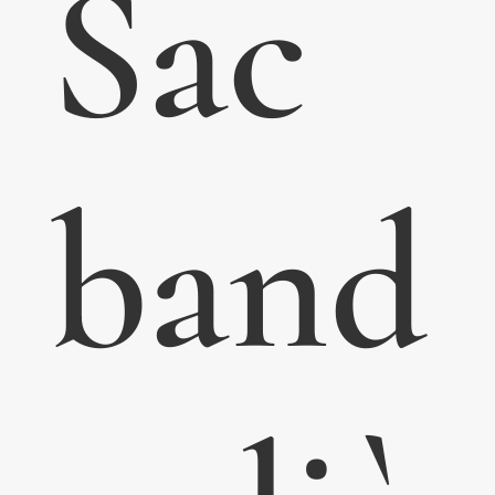
Sac
band