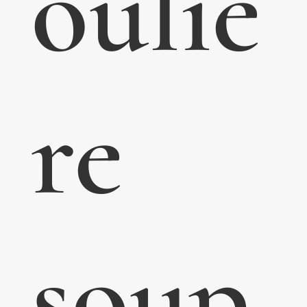
ouliè
re
soup