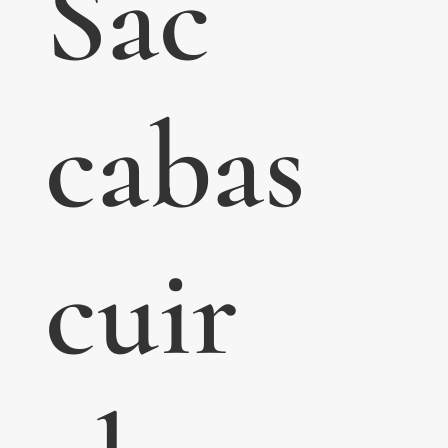
Sac
cabas
cuir