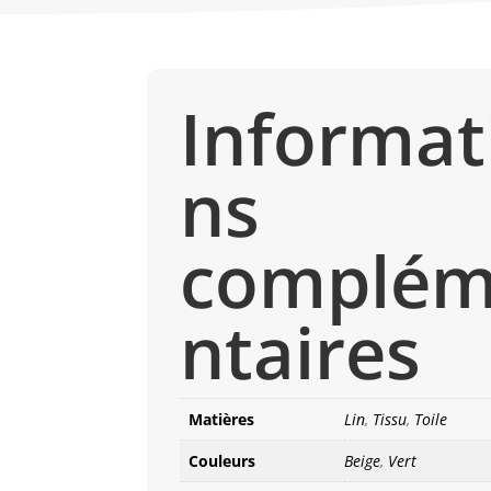
Informat
ns
complé
ntaires
Matières
Lin
,
Tissu
,
Toile
Couleurs
Beige
,
Vert