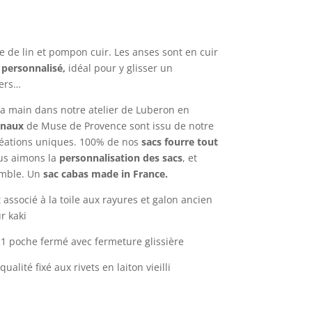
le de lin et pompon cuir. Les anses sont en cuir
 personnalisé,
idéal pour y glisser un
iers…
la main dans notre atelier de Luberon en
inaux
de Muse de Provence sont issu de notre
créations uniques. 100% de nos
sacs fourre tout
us aimons la
personnalisation des sacs
, et
emble. Un
sac cabas made in France.
 associé à la toile aux rayures et galon ancien
r kaki
 1 poche fermé avec fermeture glissière
lité fixé aux rivets en laiton vieilli