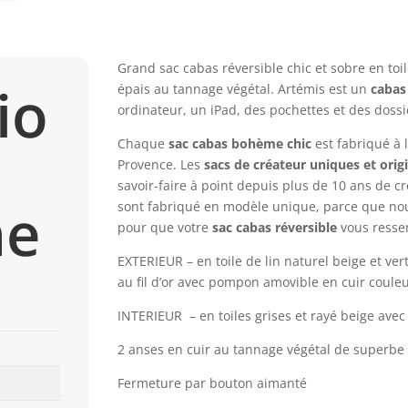
Grand sac cabas réversible chic et sobre en toi
io
épais au tannage végétal. Artémis est un
cabas
ordinateur, un iPad, des pochettes et des doss
Chaque
sac cabas bohème chic
est fabriqué à 
Provence. Les
sacs de créateur uniques et orig
savoir-faire à point depuis plus de 10 ans de 
me
sont fabriqué en modèle unique, parce que no
pour que votre
sac cabas réversible
vous ress
EXTERIEUR – en toile de lin naturel beige et vert
au fil d’or avec pompon amovible en cuir couleu
INTERIEUR – en toiles grises et rayé beige avec
2 anses en cuir au tannage végétal de superbe qua
Fermeture par bouton aimanté