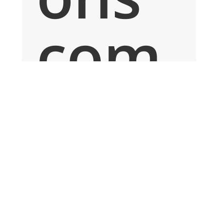
com
plé
men