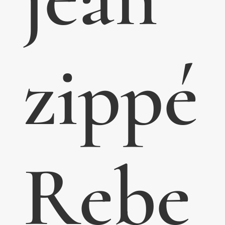
zippé
Rebe