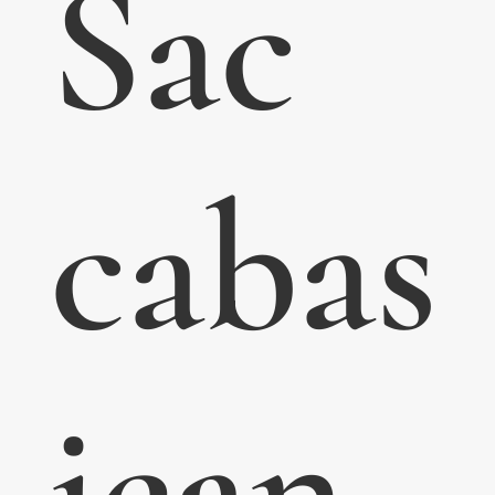
Sac
cabas
jean