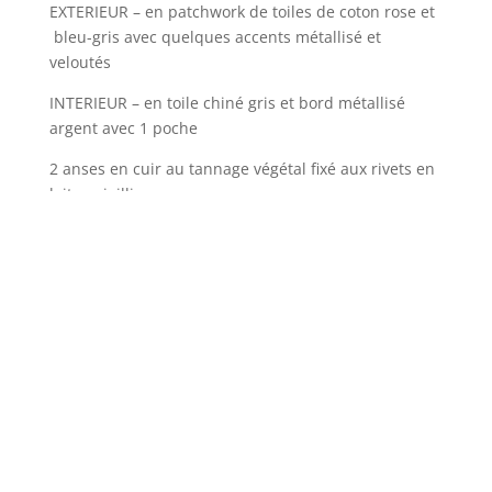
EXTERIEUR – en patchwork de toiles de coton rose et
bleu-gris avec quelques accents métallisé et
veloutés
INTERIEUR – en toile chiné gris et bord métallisé
argent avec 1 poche
2 anses en cuir au tannage végétal fixé aux rivets en
laiton vieilli
Fermeture par bouton aimanté
DIMENSIONS environ L60cm P28cm H32cm/ Anses
L46cm