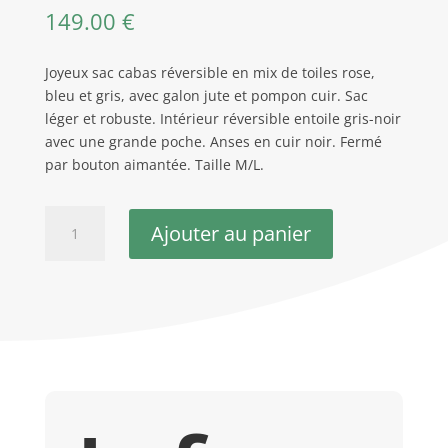
149.00
€
Joyeux sac cabas réversible en mix de toiles rose,
bleu et gris, avec galon jute et pompon cuir. Sac
léger et robuste. Intérieur réversible entoile gris-noir
avec une grande poche. Anses en cuir noir. Fermé
par bouton aimantée. Taille M/L.
quantité
Ajouter au panier
de
Sac
cabas
réversible
Bleu
Rose