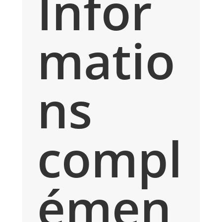
Infor
matio
ns
compl
émen