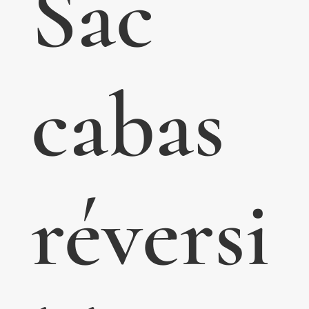
Sac
cabas
réversi