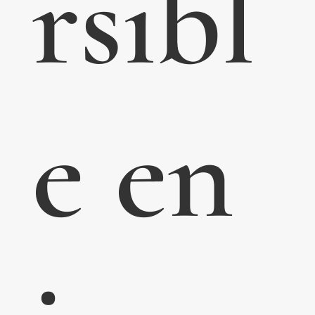
rsibl
e en