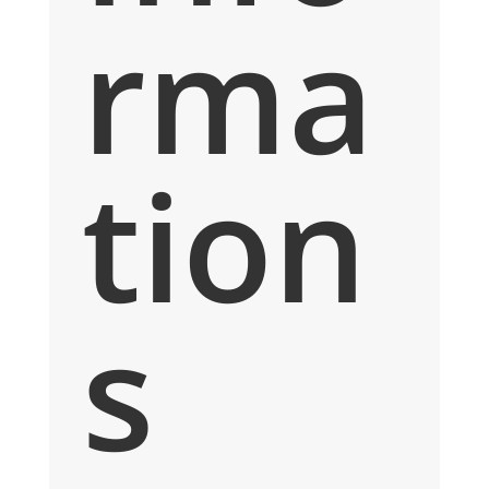
rma
tion
s