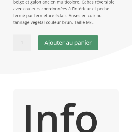
beige et galon ancien multicolore. Cabas réversible
avec couleurs coordonnées à l’intérieur et poche
fermé par fermeture éclair. Anses en cuir au
tannage végétal couleur brun. Taille M/L.
quantité
Ajouter au panier
de
Sac
cabas
réversible
en
jean
Wisconsin
Info