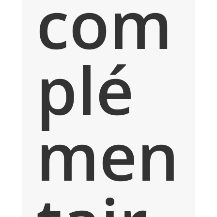
com
plé
men