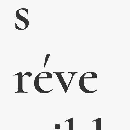
s
réve