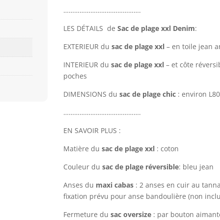
…………………………………….
LES DÉTAILS
de
Sac de plage xxl Denim
:
EXTERIEUR du
sac de plage
xxl
– en toile jean 
INTERIEUR du
sac de plage xxl
– et côte révers
poches
DIMENSIONS du
sac de plage chic
: environ L
…………………………………….
EN SAVOIR PLUS :
Matière du
sac de plage xxl
: coton
Couleur du
sac de plage réversible
: bleu jean
Anses du
maxi cabas
: 2 anses en cuir au tannag
fixation prévu pour anse bandoulière (non inclu
Fermeture du
sac oversize
: par bouton aimant