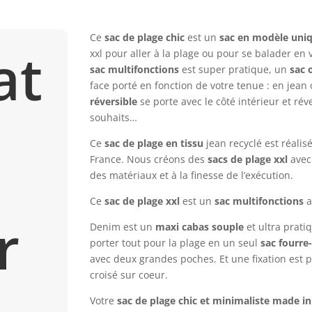
Ce
sac de plage chic
est un
sac en modèle uniq
at
xxl pour aller à la plage ou pour se balader en v
sac multifonctions
est super pratique, un
sac 
face porté en fonction de votre tenue : en jean
réversible
se porte avec le côté intérieur et rév
souhaits…
Ce
sac de plage en tissu
jean recyclé est réalis
é
France. Nous créons des
sacs de plage xxl
avec 
des matériaux et à la finesse de l’exécution.
Ce
sac de plage xxl
est un
sac multifonctions
a
r
Denim est un
maxi cabas souple
et ultra prat
porter tout pour la plage en un seul
sac fourre
avec deux grandes poches. Et une fixation est 
croisé sur coeur.
Votre
sac de plage chic et minimaliste made i