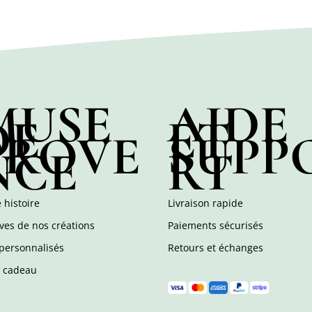
MUSE
AIDE
DE
ET
PROVE
SUPP
NCE
RT
 histoire
Livraison rapide
ves de nos créations
Paiements sécurisés
personnalisés
Retours et échanges
e cadeau