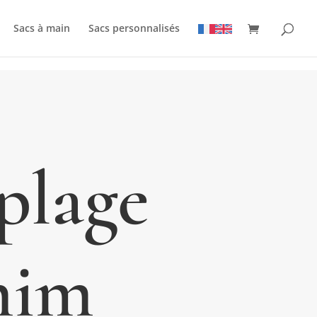
Sacs à main
Sacs personnalisés
plage
nim