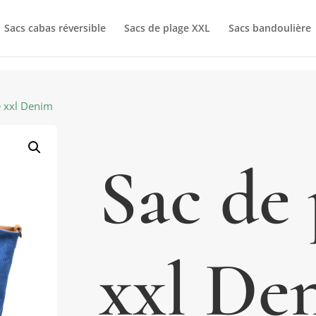
Sacs cabas réversible
Sacs de plage XXL
Sacs bandoulière
e xxl Denim
Sac de 
xxl De