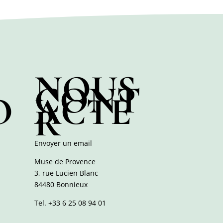
NOUS
CONT
O
ACTE
R
Envoyer un email
Muse de Provence
3, rue Lucien Blanc
84480 Bonnieux
Tel.
+33 6 25 08 94 01