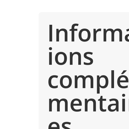
Inform
ions
compl
mentai
es