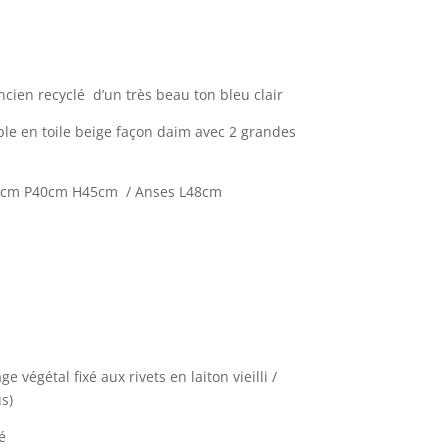
ancien recyclé
d’un très beau ton bleu clair
ible en toile beige façon daim avec 2 grandes
80cm P40cm H45cm / Anses L48cm
e végétal fixé aux rivets en laiton vieilli /
s)
é