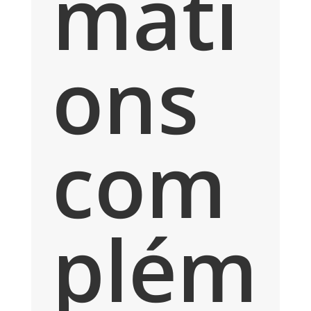
mati
ons
com
plém