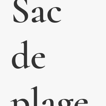
Sac
de
plage