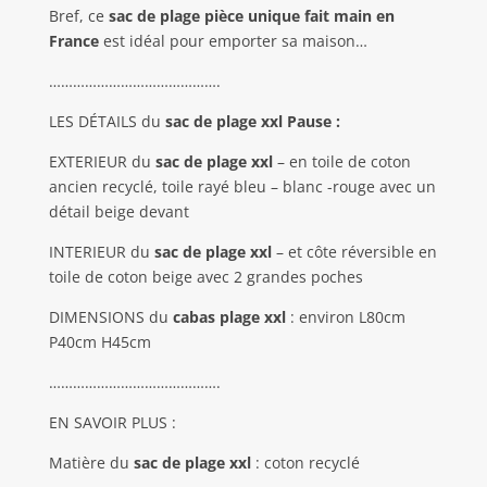
Bref, ce
sac de plage pièce unique fait main en
France
est idéal pour emporter sa maison…
…………………………………….
LES DÉTAILS du
sac de plage xxl Pause :
EXTERIEUR du
sac de plage xxl
– en toile de coton
ancien recyclé, toile rayé bleu – blanc -rouge avec un
détail beige devant
INTERIEUR du
sac de plage
xxl
– et côte réversible en
toile de coton beige avec 2 grandes poches
DIMENSIONS du
cabas plage xxl
: environ L80cm
P40cm H45cm
…………………………………….
EN SAVOIR PLUS :
Matière du
sac de plage xxl
: coton recyclé