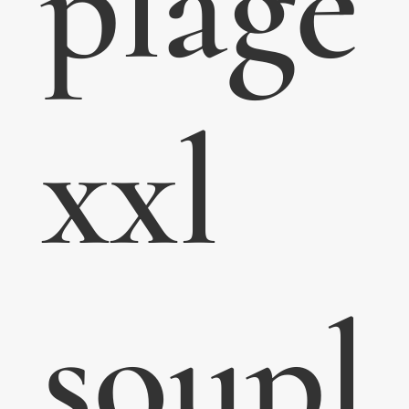
plage
xxl
soupl