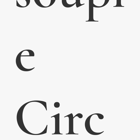
e
Circ