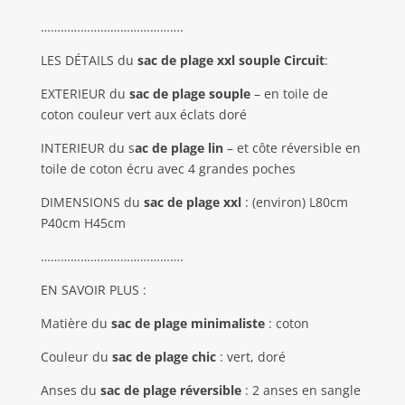
…………………………………….
LES DÉTAILS du
sac de plage xxl souple Circuit
:
EXTERIEUR du
sac de plage souple
– en toile de
coton couleur vert aux éclats doré
INTERIEUR du s
ac de plage
lin
– et côte réversible en
toile de coton écru avec 4 grandes poches
DIMENSIONS du
sac de plage xxl
: (environ) L80cm
P40cm H45cm
…………………………………….
EN SAVOIR PLUS :
Matière du
sac de plage minimaliste
: coton
Couleur du
sac de plage chic
: vert, doré
Anses du
sac de plage réversible
: 2 anses en sangle