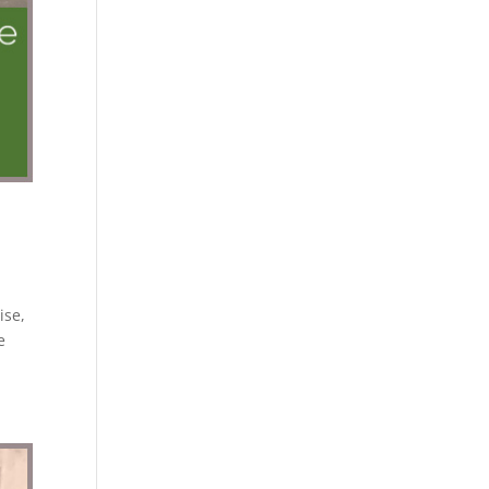
ise,
e