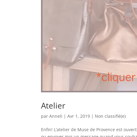
Atelier
par
Anneli
|
Avr 1, 2019
|
Non classifié(e)
Enfin! L’atelier de Muse de Provence est ouver
ou envoyer moi un message quand vous souhaitez